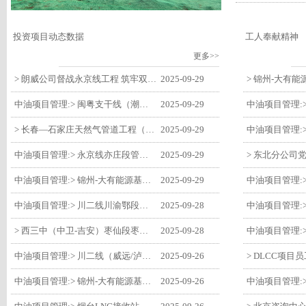
投资项目动态数据
工人奉献精神
更多>>
> 朗威公司督战永京线工程 筑牢双节质量防线
2025-09-29
中油项目管理:> 闽粤支干线（潮州-27#阀室）监理一标段组织开展节前安全生产专项检查
2025-09-29
> 长春—石家庄天然气管道工程（长岭-张家口段）监理四标段监理部开展中秋、国庆节前质量安全专项检查
2025-09-29
中油项目管理:> 永京线亦庄段管道迁改工程监理部组织参建单位开专题会 锚定节点攻坚力保项目质速双优
2025-09-29
中油项目管理:> 锦州-大有能源基地-盘锦输油项目监理部组织召开节前QHSE专题会议
2025-09-29
中油项目管理:> 川二线川渝鄂段（威远/泸县-铜梁）项目铜梁压气站1#压缩机一次投产成功
2025-09-28
> 西三中（中卫-吉安）枣仙段枣阳联络压气站110kV变电所顺利送电
2025-09-28
中油项目管理:> 川二线（威远/泸县-铜梁）沱江隧道进口移交工程转入管道施工关键阶段
2025-09-26
中油项目管理:> 锦州-大有能源基地-盘锦输油项目大有能源基地罐区工程顺利完成中交
2025-09-26