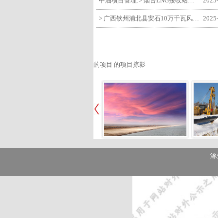
中油项目管理:> 烟台LNG接收站项目工艺区14个土建主体工程顺利验收
2025
> 广西钦州浦北县安石10万千瓦风电项目召开首台风机浇筑复盘会
2025
的项目 的项目掠影
涿