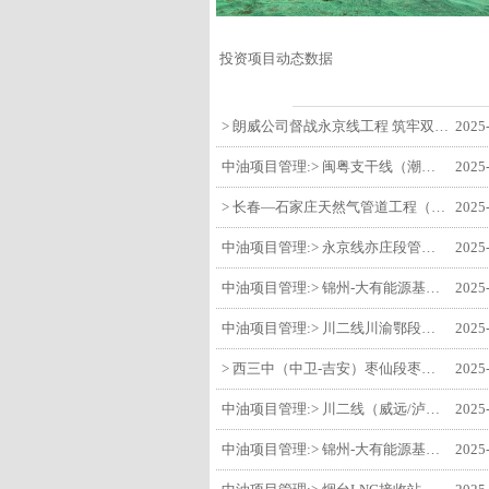
投资项目动态数据
> 朗威公司督战永京线工程 筑牢双节质量防线
2025
中油项目管理:> 闽粤支干线（潮州-27#阀室）监理一标段组织开展节前安全生产专项检查
2025
> 长春—石家庄天然气管道工程（长岭-张家口段）监理四标段监理部开展中秋、国庆节前质量安全专项检查
2025
中油项目管理:> 永京线亦庄段管道迁改工程监理部组织参建单位开专题会 锚定节点攻坚力保项目质速双优
2025
中油项目管理:> 锦州-大有能源基地-盘锦输油项目监理部组织召开节前QHSE专题会议
2025
中油项目管理:> 川二线川渝鄂段（威远/泸县-铜梁）项目铜梁压气站1#压缩机一次投产成功
2025
> 西三中（中卫-吉安）枣仙段枣阳联络压气站110kV变电所顺利送电
2025
中油项目管理:> 川二线（威远/泸县-铜梁）沱江隧道进口移交工程转入管道施工关键阶段
2025
中油项目管理:> 锦州-大有能源基地-盘锦输油项目大有能源基地罐区工程顺利完成中交
2025