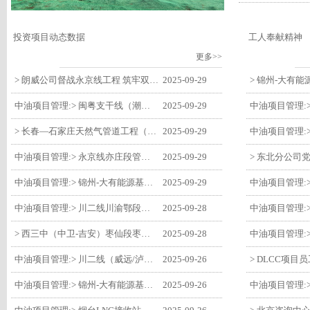
投资项目动态数据
工人奉献精神
更多>>
> 朗威公司督战永京线工程 筑牢双节质量防线
2025-09-29
中油项目管理:> 闽粤支干线（潮州-27#阀室）监理一标段组织开展节前安全生产专项检查
2025-09-29
> 长春—石家庄天然气管道工程（长岭-张家口段）监理四标段监理部开展中秋、国庆节前质量安全专项检查
2025-09-29
中油项目管理:> 永京线亦庄段管道迁改工程监理部组织参建单位开专题会 锚定节点攻坚力保项目质速双优
2025-09-29
中油项目管理:> 锦州-大有能源基地-盘锦输油项目监理部组织召开节前QHSE专题会议
2025-09-29
中油项目管理:> 川二线川渝鄂段（威远/泸县-铜梁）项目铜梁压气站1#压缩机一次投产成功
2025-09-28
> 西三中（中卫-吉安）枣仙段枣阳联络压气站110kV变电所顺利送电
2025-09-28
中油项目管理:> 川二线（威远/泸县-铜梁）沱江隧道进口移交工程转入管道施工关键阶段
2025-09-26
中油项目管理:> 锦州-大有能源基地-盘锦输油项目大有能源基地罐区工程顺利完成中交
2025-09-26