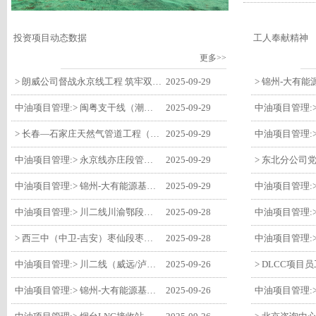
投资项目动态数据
工人奉献精神
更多>>
> 朗威公司督战永京线工程 筑牢双节质量防线
2025-09-29
中油项目管理:> 闽粤支干线（潮州-27#阀室）监理一标段组织开展节前安全生产专项检查
2025-09-29
> 长春—石家庄天然气管道工程（长岭-张家口段）监理四标段监理部开展中秋、国庆节前质量安全专项检查
2025-09-29
中油项目管理:> 永京线亦庄段管道迁改工程监理部组织参建单位开专题会 锚定节点攻坚力保项目质速双优
2025-09-29
中油项目管理:> 锦州-大有能源基地-盘锦输油项目监理部组织召开节前QHSE专题会议
2025-09-29
中油项目管理:> 川二线川渝鄂段（威远/泸县-铜梁）项目铜梁压气站1#压缩机一次投产成功
2025-09-28
> 西三中（中卫-吉安）枣仙段枣阳联络压气站110kV变电所顺利送电
2025-09-28
中油项目管理:> 川二线（威远/泸县-铜梁）沱江隧道进口移交工程转入管道施工关键阶段
2025-09-26
中油项目管理:> 锦州-大有能源基地-盘锦输油项目大有能源基地罐区工程顺利完成中交
2025-09-26